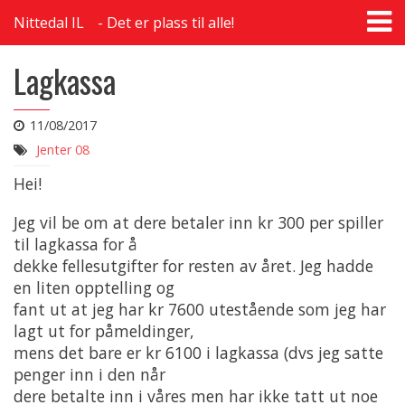
T
Nittedal IL
Det er plass til alle!
na
Lagkassa
11/08/2017
Jenter 08
Hei!
Jeg vil be om at dere betaler inn kr 300 per spiller
til lagkassa for å
dekke fellesutgifter for resten av året. Jeg hadde
en liten opptelling og
fant ut at jeg har kr 7600 utestående som jeg har
lagt ut for påmeldinger,
mens det bare er kr 6100 i lagkassa (dvs jeg satte
penger inn i den når
dere betalte inn i våres men har ikke tatt ut noe