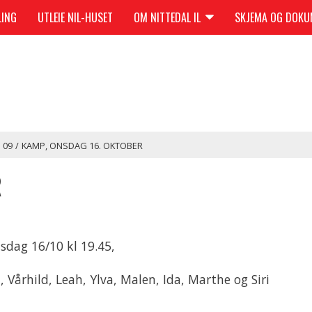
LING
UTLEIE NIL-HUSET
OM NITTEDAL IL
SKJEMA OG DOK
09
/
KAMP, ONSDAG 16. OKTOBER
R
sdag 16/10 kl 19.45,
, Vårhild, Leah, Ylva, Malen, Ida, Marthe og Siri