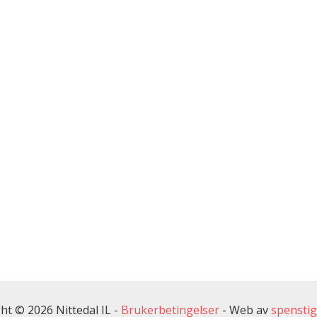
ht © 2026 Nittedal IL -
Brukerbetingelser
-
Web av
spensti