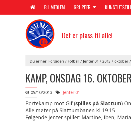
BLI MEDLEM
GRUPPER
KUNSTUTSTIL
Det er plass til alle!
Du er her:
Forsiden
/
Fotball
/
Jenter 01
/
2013
/
oktober
/
KAMP, ONSDAG 16. OKTOBE
09/10/2013
Jenter 01
Bortekamp mot Gif (
spilles på Slattum
) On
Alle møter på Slattumbanen kl 19.15
Følgende jenter spiller: Martine, Iben, Maria