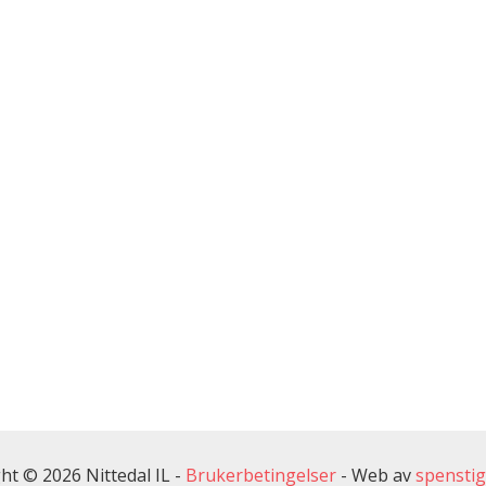
ht © 2026 Nittedal IL -
Brukerbetingelser
-
Web av
spensti