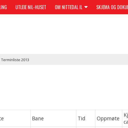
LING
UTLEIE NIL-HUSET
OM NITTEDAL IL
SKJEMA OG DOK
Terminliste 2013
K
te
Bane
Tid
Oppmøte
c