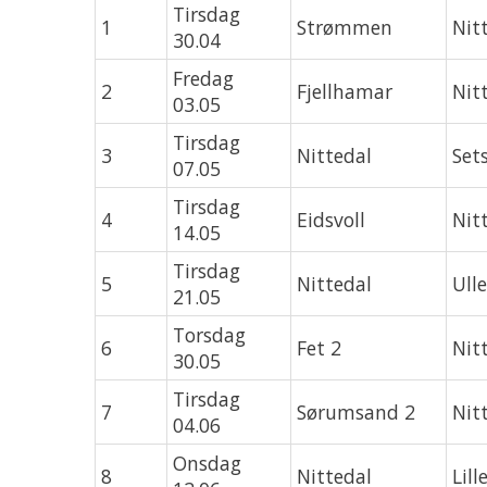
Tirsdag
1
Strømmen
Nit
30.04
Fredag
2
Fjellhamar
Nit
03.05
Tirsdag
3
Nittedal
Set
07.05
Tirsdag
4
Eidsvoll
Nit
14.05
Tirsdag
5
Nittedal
Ull
21.05
Torsdag
6
Fet 2
Nit
30.05
Tirsdag
7
Sørumsand 2
Nit
04.06
Onsdag
8
Nittedal
Lil