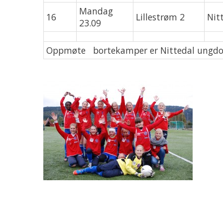
Mandag
16
Lillestrøm 2
Nit
23.09
Oppmøte bortekamper er Nittedal ungd