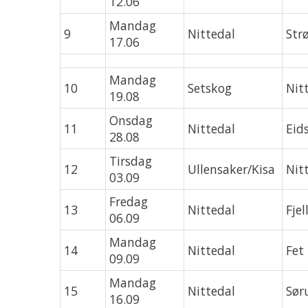
12.06
Mandag
9
Nittedal
St
17.06
Mandag
10
Setskog
Nit
19.08
Onsdag
11
Nittedal
Eids
28.08
Tirsdag
12
Ullensaker/Kisa
Nit
03.09
Fredag
13
Nittedal
Fje
06.09
Mandag
14
Nittedal
Fet
09.09
Mandag
15
Nittedal
Sør
16.09