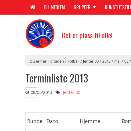
BLI MEDLEM
GRUPPER
KUNSTUTSTIL
Det er plass til alle!
Du er her:
Forsiden
/
Fotball
/
Jenter 00
/
2013
/
mai
/
08
/
Terminliste 2013
08/05/2013
Jenter 00
Runde
Dato
Hjemme
Bor