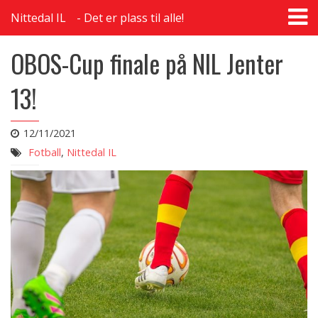
T
Nittedal IL
Det er plass til alle!
na
OBOS-Cup finale på NIL Jenter
13!
12/11/2021
Fotball
,
Nittedal IL