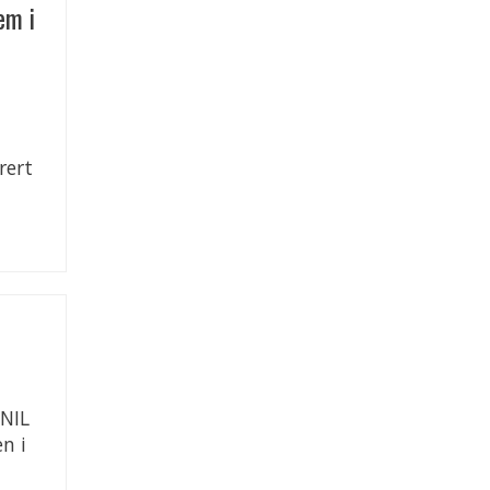
em i
rert
 NIL
n i