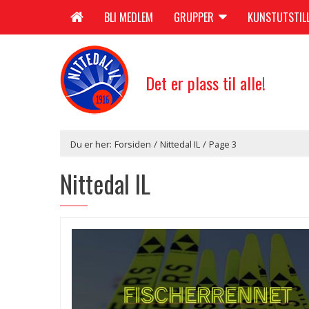
BLI MEDLEM
GRUPPER
KUNSTUTSTIL
Det er plass til alle!
Du er her:
Forsiden
/
Nittedal IL
/
Page 3
Nittedal IL