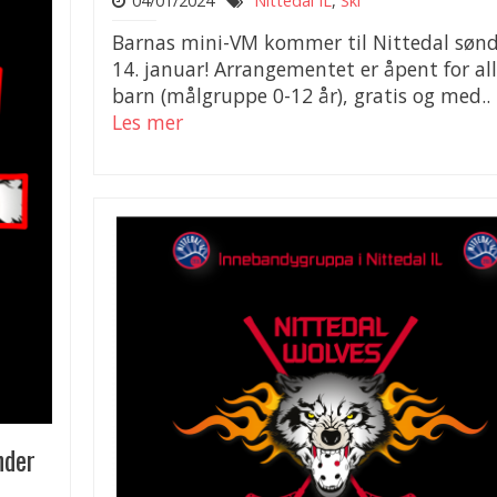
04/01/2024
Nittedal IL
,
Ski
Barnas mini-VM kommer til Nittedal søn
14. januar! Arrangementet er åpent for al
barn (målgruppe 0-12 år), gratis og med..
Les mer
nder