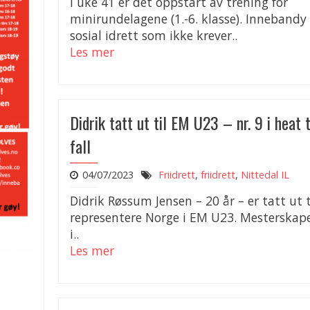
I uke 41 er det oppstart av trening for
minirundelagene (1.-6. klasse). Innebandy 
sosial idrett som ikke krever..
Les mer
Didrik tatt ut til EM U23 – nr. 9 i heat 
fall
04/07/2023
Friidrett
,
friidrett
,
Nittedal IL
Didrik Røssum Jensen – 20 år – er tatt ut t
representere Norge i EM U23. Mesterskap
i..
Les mer