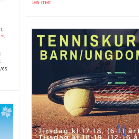
Les mer
tt
,
gen
,
i
t
es..