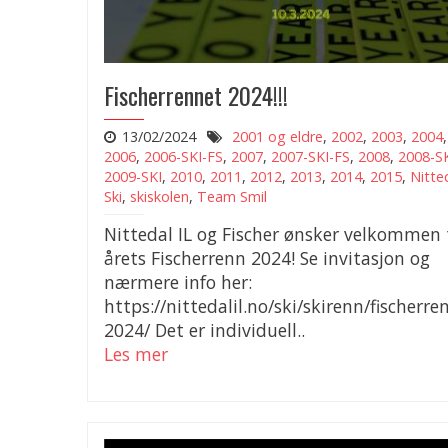
Fischerrennet 2024!!!
13/02/2024
2001 og eldre
,
2002
,
2003
,
2004
2006
,
2006-SKI-FS
,
2007
,
2007-SKI-FS
,
2008
,
2008-S
2009-SKI
,
2010
,
2011
,
2012
,
2013
,
2014
,
2015
,
Nitte
Ski
,
skiskolen
,
Team Smil
Nittedal IL og Fischer ønsker velkommen t
årets Fischerrenn 2024! Se invitasjon og
nærmere info her:
https://nittedalil.no/ski/skirenn/fischerre
2024/ Det er individuell..
Les mer