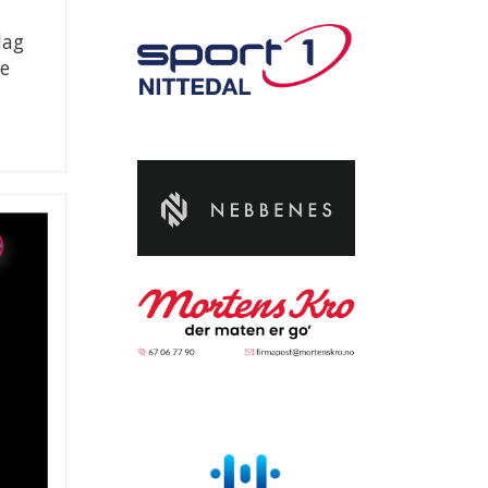
dag
le