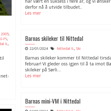
har vært en suksess i flere år, og vi ønsker
derfor nå å utvide tilbudet..
Les mer
,
2005
,
Barnas skileker til Nittedal
KI-FS
,
dal IL
,
22/01/2024
Nittedal IL
,
Ski
Barnas skileker kommer til Nittedal tirsda
il
februar! Vi gleder oss igjen til å ta imot B
skileker på Sørli…
Les mer
nnet-
Barnas mini-VM i Nittedal