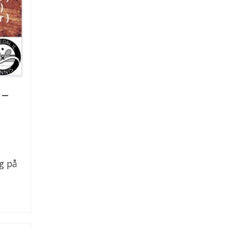
 –
ig på