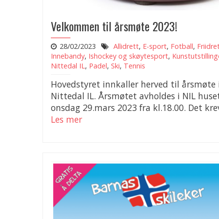
Velkommen til årsmøte 2023!
28/02/2023
Allidrett
,
E-sport
,
Fotball
,
Friidre
Innebandy
,
Ishockey og skøytesport
,
Kunstutstillin
Nittedal IL
,
Padel
,
Ski
,
Tennis
Hovedstyret innkaller herved til årsmøte 
Nittedal IL. Årsmøtet avholdes i NIL huse
onsdag 29.mars 2023 fra kl.18.00. Det krev
Les mer