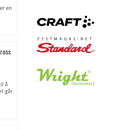
er en
tross
il å
et går