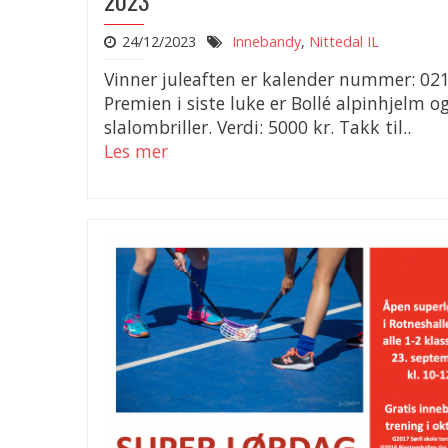
2023
24/12/2023
Innebandy
,
Nittedal IL
Vinner juleaften er kalender nummer: 021
Premien i siste luke er Bollé alpinhjelm o
slalombriller. Verdi: 5000 kr. Takk til..
Les mer