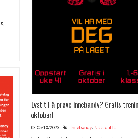
5.
g
Lyst til å prøve innebandy? Gratis trenin
oktober!
05/10/2023
Innebandy
,
Nittedal IL