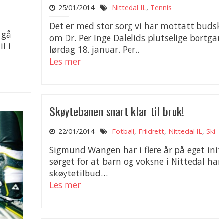
25/01/2014
Nittedal IL
,
Tennis
Det er med stor sorg vi har mottatt buds
 gå
om Dr. Per Inge Dalelids plutselige bortg
l i
lørdag 18. januar. Per..
Les mer
Skøytebanen snart klar til bruk!
22/01/2014
Fotball
,
Friidrett
,
Nittedal IL
,
Ski
Sigmund Wangen har i flere år på eget ini
sørget for at barn og voksne i Nittedal ha
skøytetilbud…
Les mer