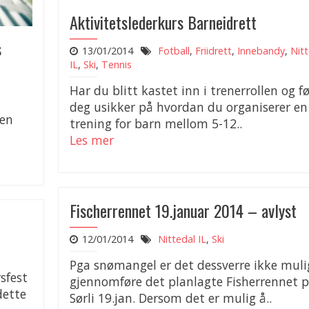
Aktivitetslederkurs Barneidrett
s
13/01/2014
Fotball
,
Friidrett
,
Innebandy
,
Nitt
IL
,
Ski
,
Tennis
Har du blitt kastet inn i trenerrollen og fø
deg usikker på hvordan du organiserer en
øen
trening for barn mellom 5-12..
Les mer
Fischerrennet 19.januar 2014 – avlyst
12/01/2014
Nittedal IL
,
Ski
Pga snømangel er det dessverre ikke muli
sfest
gjennomføre det planlagte Fisherrennet 
dette
Sørli 19.jan. Dersom det er mulig å..