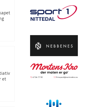
kapet
ang
tiativ
r et