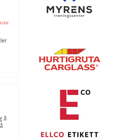
edal
ler
g å
på