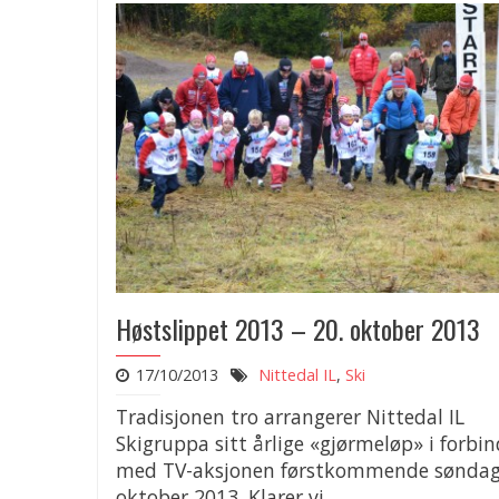
Høstslippet 2013 – 20. oktober 2013
17/10/2013
Nittedal IL
,
Ski
Tradisjonen tro arrangerer Nittedal IL
Skigruppa sitt årlige «gjørmeløp» i forbin
med TV-aksjonen førstkommende søndag,
oktober 2013. Klarer vi..