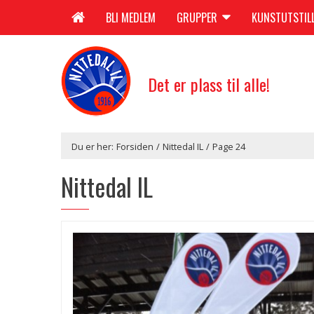
BLI MEDLEM
GRUPPER
KUNSTUTSTIL
Det er plass til alle!
Du er her:
Forsiden
/
Nittedal IL
/
Page 24
Nittedal IL