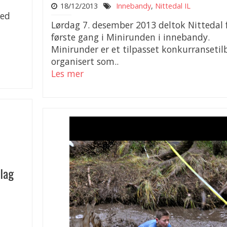
18/12/2013
Innebandy
,
Nittedal IL
med
Lørdag 7. desember 2013 deltok Nittedal 
å
første gang i Minirunden i innebandy.
Minirunder er et tilpasset konkurranseti
organisert som..
Les mer
slag