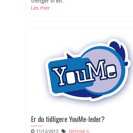
trenger vi en..
Les mer
Er du tidligere YouMe-leder?
11/12/2013
Nittedal IL