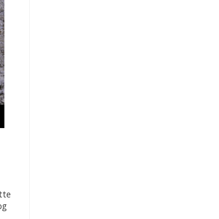
tte
og