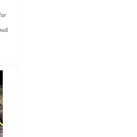
for
lbud