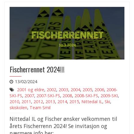
Fischerrennet 2024!!!
13/02/2024
2001 og eldre
,
2002
,
2003
,
2004
,
2005
,
2006
,
2006-
SKI-FS
,
2007
,
2007-SKI-FS
,
2008
,
2008-SKI-FS
,
2009-SKI
,
2010
,
2011
,
2012
,
2013
,
2014
,
2015
,
Nittedal IL
,
Ski
,
skiskolen
,
Team Smil
Nittedal IL og Fischer ønsker velkommen til
årets Fischerrenn 2024! Se invitasjon og
nærmere info her: