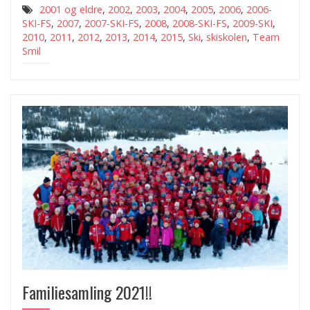
2001 og eldre
,
2002
,
2003
,
2004
,
2005
,
2006
,
2006-
SKI-FS
,
2007
,
2007-SKI-FS
,
2008
,
2008-SKI-FS
,
2009-SKI
,
2010
,
2011
,
2012
,
2013
,
2014
,
2015
,
Ski
,
skiskolen
,
Team
Smil
Familiesamling 2021!!