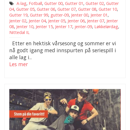
A-lag
,
Fotball
,
Gutter 00
,
Gutter 01
,
Gutter 02
,
Gutter
04
,
Gutter 05
,
Gutter 06
,
Gutter 07
,
Gutter 08
,
Gutter 10
,
Gutter 19
,
Gutter 99
,
gutter-09
,
Jenter 00
,
Jenter 01
,
Jenter 02
,
Jenter 04
,
Jenter 05
,
Jenter 06
,
Jenter 07
,
Jenter
08
,
Jenter 10
,
Jenter 15
,
Jenter 17
,
jenter-09
,
Løkkelørdag
,
Nittedal IL
Etter en hektisk vårsesong og sommer er vi
nå godt igang med innspurten på seriespill i
alle lag i..
Les mer