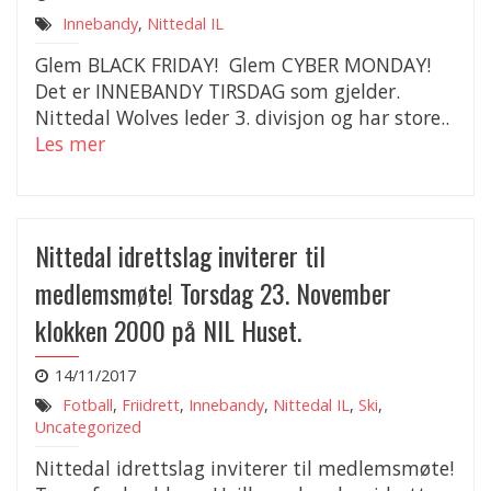
Innebandy
,
Nittedal IL
Glem BLACK FRIDAY! Glem CYBER MONDAY!
Det er INNEBANDY TIRSDAG som gjelder.
Nittedal Wolves leder 3. divisjon og har store..
Les mer
Nittedal idrettslag inviterer til
medlemsmøte! Torsdag 23. November
klokken 2000 på NIL Huset.
14/11/2017
Fotball
,
Friidrett
,
Innebandy
,
Nittedal IL
,
Ski
,
Uncategorized
Nittedal idrettslag inviterer til medlemsmøte!