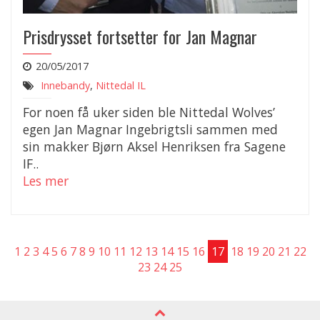
Prisdrysset fortsetter for Jan Magnar
20/05/2017
Innebandy
,
Nittedal IL
For noen få uker siden ble Nittedal Wolves’
egen Jan Magnar Ingebrigtsli sammen med
sin makker Bjørn Aksel Henriksen fra Sagene
IF..
Les mer
1
2
3
4
5
6
7
8
9
10
11
12
13
14
15
16
17
18
19
20
21
22
23
24
25