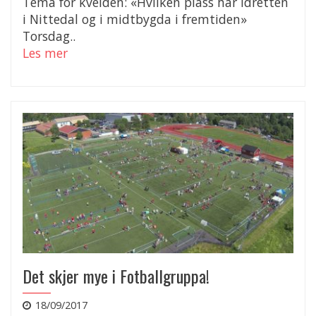
Tema for kvelden: «Hvilken plass har idretten
i Nittedal og i midtbygda i fremtiden»
Torsdag..
Les mer
Det skjer mye i Fotballgruppa!
18/09/2017