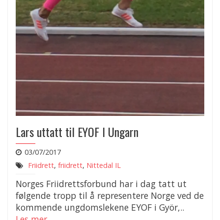
Lars uttatt til EYOF I Ungarn
03/07/2017
Friidrett
,
friidrett
,
Nittedal IL
Norges Friidrettsforbund har i dag tatt ut
følgende tropp til å representere Norge ved de
kommende ungdomslekene EYOF i Györ,..
Les mer