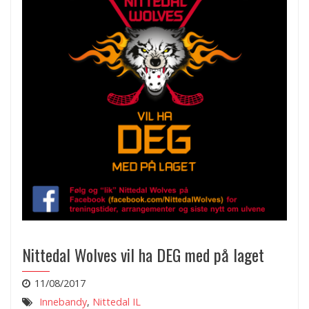
Nittedal Wolves vil ha DEG med på laget
11/08/2017
Innebandy
,
Nittedal IL