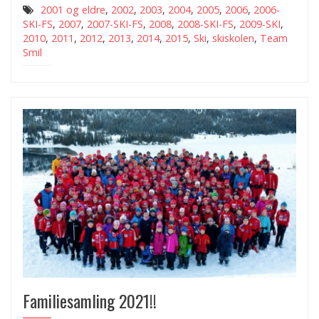
2001 og eldre
,
2002
,
2003
,
2004
,
2005
,
2006
,
2006-
SKI-FS
,
2007
,
2007-SKI-FS
,
2008
,
2008-SKI-FS
,
2009-SKI
,
2010
,
2011
,
2012
,
2013
,
2014
,
2015
,
Ski
,
skiskolen
,
Team
Smil
Familiesamling 2021!!