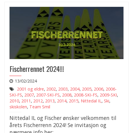
Fischerrennet 2024!!!
13/02/2024
2001 og eldre
,
2002
,
2003
,
2004
,
2005
,
2006
,
2006-
SKI-FS
,
2007
,
2007-SKI-FS
,
2008
,
2008-SKI-FS
,
2009-SKI
,
2010
,
2011
,
2012
,
2013
,
2014
,
2015
,
Nittedal IL
,
Ski
,
skiskolen
,
Team Smil
Nittedal IL og Fischer ønsker velkommen til
årets Fischerrenn 2024! Se invitasjon og
nærmere info her: