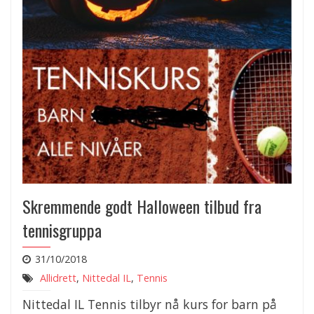
Skremmende godt Halloween tilbud fra
tennisgruppa
31/10/2018
Allidrett
,
Nittedal IL
,
Tennis
Nittedal IL Tennis tilbyr nå kurs for barn på