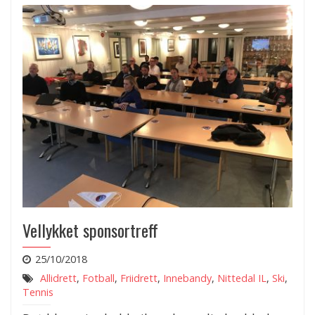
Vellykket sponsortreff
25/10/2018
Allidrett
,
Fotball
,
Friidrett
,
Innebandy
,
Nittedal IL
,
Ski
,
Tennis