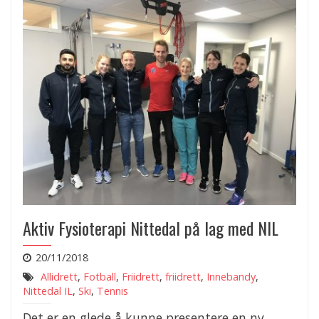
Aktiv Fysioterapi Nittedal på lag med NIL
20/11/2018
Allidrett
,
Fotball
,
Friidrett
,
friidrett
,
Innebandy
,
Nittedal IL
,
Ski
,
Tennis
Det er en glede å kunne presentere en ny