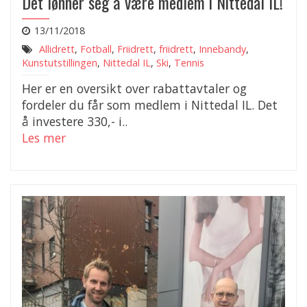
Det lønner seg å være medlem i Nittedal IL!
13/11/2018
Allidrett
,
Fotball
,
Friidrett
,
friidrett
,
Innebandy
,
Kunstutstillingen
,
Nittedal IL
,
Ski
,
Tennis
Her er en oversikt over rabattavtaler og
fordeler du får som medlem i Nittedal IL. Det
å investere 330,- i..
Les mer