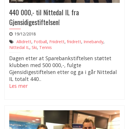
440 000,- til Nittedal IL fra
Gjensidigestiftelsen!
19/12/2018
Allidrett
,
Fotball
,
Friidrett
,
friidrett
,
Innebandy
,
Nittedal IL
,
Ski
,
Tennis
Dagen etter at Sparebankstiftelsen støttet
klubben med 500 000,-, fulgte
Gjensidigestiftelsen etter og ga i går Nittedal
IL totalt 440..
Les mer