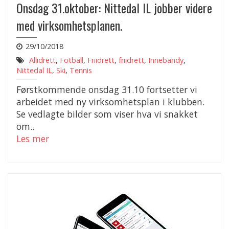
Onsdag 31.oktober: Nittedal IL jobber videre
med virksomhetsplanen.
29/10/2018
Allidrett
,
Fotball
,
Friidrett
,
friidrett
,
Innebandy
,
Nittedal IL
,
Ski
,
Tennis
Førstkommende onsdag 31.10 fortsetter vi
arbeidet med ny virksomhetsplan i klubben.
Se vedlagte bilder som viser hva vi snakket
om..
Les mer