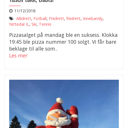
11/12/2018
Allidrett
,
Fotball
,
Friidrett
,
friidrett
,
Innebandy
,
Nittedal IL
,
Ski
,
Tennis
Pizzasalget på mandag ble en suksess. Klokka
19:45 ble pizza nummer 100 solgt. Vi får bare
beklage til alle som..
Les mer