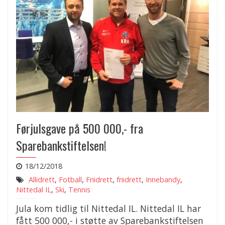
Førjulsgave på 500 000,- fra
Sparebankstiftelsen!
18/12/2018
Allidrett
,
Fotball
,
Friidrett
,
friidrett
,
Innebandy
,
Nittedal IL
,
Ski
,
Tennis
Jula kom tidlig til Nittedal IL. Nittedal IL har
fått 500 000,- i støtte av Sparebankstiftelsen