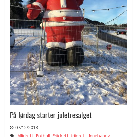
På lørdag starter juletresalget
07/12/2018
Allidrett
,
Fotball
,
Friidrett
,
friidrett
,
Innebandy
,