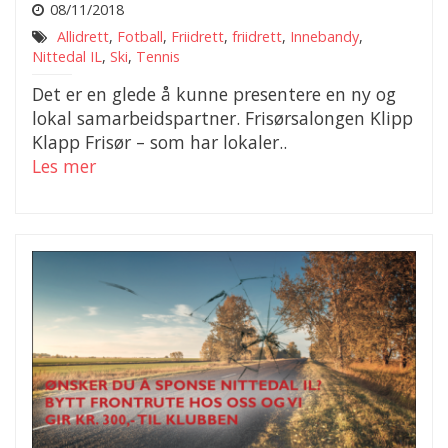
08/11/2018
Allidrett
,
Fotball
,
Friidrett
,
friidrett
,
Innebandy
,
Nittedal IL
,
Ski
,
Tennis
Det er en glede å kunne presentere en ny og
lokal samarbeidspartner. Frisørsalongen Klipp
Klapp Frisør – som har lokaler..
Les mer