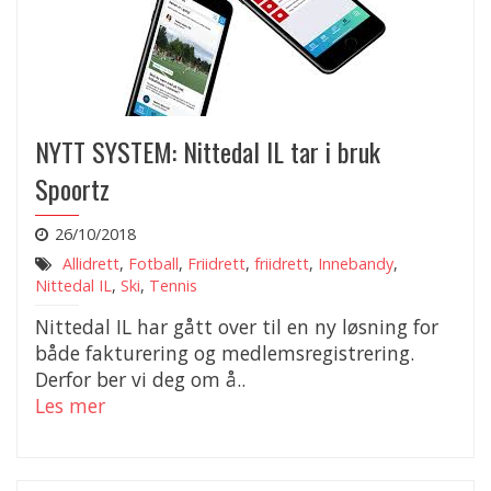
NYTT SYSTEM: Nittedal IL tar i bruk
Spoortz
26/10/2018
Allidrett
,
Fotball
,
Friidrett
,
friidrett
,
Innebandy
,
Nittedal IL
,
Ski
,
Tennis
Nittedal IL har gått over til en ny løsning for
både fakturering og medlemsregistrering.
Derfor ber vi deg om å..
Les mer