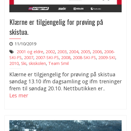
Klærne er tilgjengelig for prøving på
skistua.
11/10/2019
2001 og eldre
,
2002
,
2003
,
2004
,
2005
,
2006
,
2006-
SKI-FS
,
2007
,
2007-SKI-FS
,
2008
,
2008-SKI-FS
,
2009-SKI
,
2010
,
Ski
,
skiskolen
,
Team Smil
Klærne er tilgjengelig for prøving på skistua
søndag 13.10 ifm dagsamling og ifm treninger
frem til søndag 20.10. Nettbutikken er..
Les mer