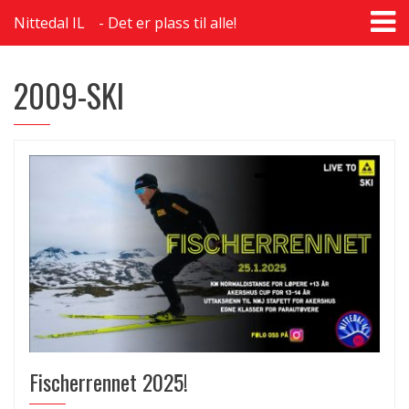
T
Nittedal IL
Det er plass til alle!
na
2009-SKI
Fischerrennet 2025!