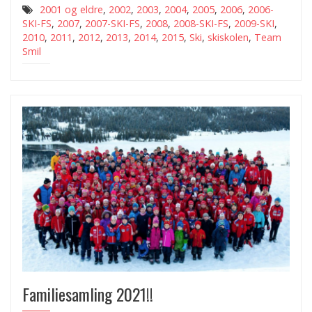
2001 og eldre
,
2002
,
2003
,
2004
,
2005
,
2006
,
2006-
SKI-FS
,
2007
,
2007-SKI-FS
,
2008
,
2008-SKI-FS
,
2009-SKI
,
2010
,
2011
,
2012
,
2013
,
2014
,
2015
,
Ski
,
skiskolen
,
Team
Smil
Familiesamling 2021!!