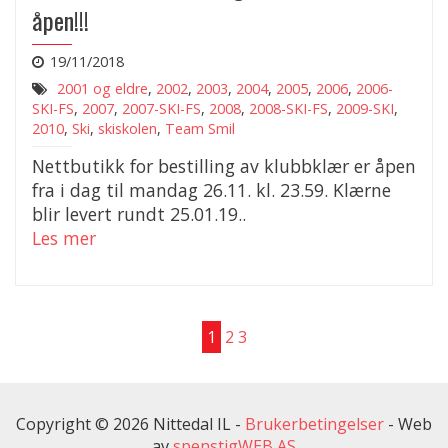
åpen!!!
19/11/2018
2001 og eldre
,
2002
,
2003
,
2004
,
2005
,
2006
,
2006-
SKI-FS
,
2007
,
2007-SKI-FS
,
2008
,
2008-SKI-FS
,
2009-SKI
,
2010
,
Ski
,
skiskolen
,
Team Smil
Nettbutikk for bestilling av klubbklær er åpen
fra i dag til mandag 26.11. kl. 23.59. Klærne
blir levert rundt 25.01.19..
Les mer
1
2
3
Copyright © 2026 Nittedal IL -
Brukerbetingelser
-
Web
av
spenstigWEB AS