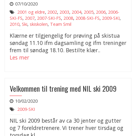
07/10/2020
2001 og eldre
,
2002
,
2003
,
2004
,
2005
,
2006
,
2006-
SKI-FS
,
2007
,
2007-SKI-FS
,
2008
,
2008-SKI-FS
,
2009-SKI
,
2010
,
Ski
,
skiskolen
,
Team Smil
Klærne er tilgjengelig for prøving på skistua
søndag 11.10 ifm dagsamling og ifm treninger
frem til søndag 18.10. Bestilte klær..
Les mer
Velkommen til trening med NIL ski 2009
10/02/2020
2009-SKI
NIL ski 2009 består av ca 30 jenter og gutter
og 7 foreldretrenere. Vi trener hver tirsdag og
torsdag kl…