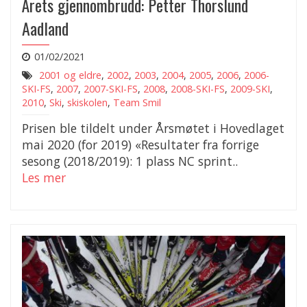
Årets gjennombrudd: Petter Thorslund
Aadland
01/02/2021
2001 og eldre
,
2002
,
2003
,
2004
,
2005
,
2006
,
2006-
SKI-FS
,
2007
,
2007-SKI-FS
,
2008
,
2008-SKI-FS
,
2009-SKI
,
2010
,
Ski
,
skiskolen
,
Team Smil
Prisen ble tildelt under Årsmøtet i Hovedlaget
mai 2020 (for 2019) «Resultater fra forrige
sesong (2018/2019): 1 plass NC sprint..
Les mer