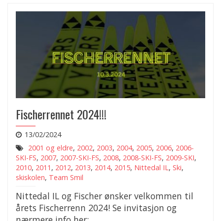
Fischerrennet 2024!!!
13/02/2024
2001 og eldre
,
2002
,
2003
,
2004
,
2005
,
2006
,
2006-
SKI-FS
,
2007
,
2007-SKI-FS
,
2008
,
2008-SKI-FS
,
2009-SKI
,
2010
,
2011
,
2012
,
2013
,
2014
,
2015
,
Nittedal IL
,
Ski
,
skiskolen
,
Team Smil
Nittedal IL og Fischer ønsker velkommen til
årets Fischerrenn 2024! Se invitasjon og
nærmere info her: