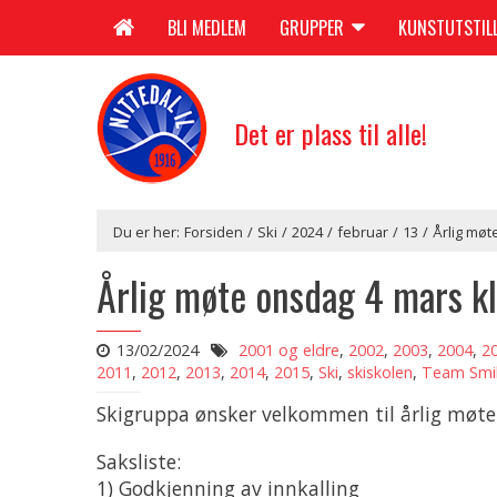
BLI MEDLEM
GRUPPER
KUNSTUTSTIL
Det er plass til alle!
Du er her:
Forsiden
/
Ski
/
2024
/
februar
/
13
/
Årlig møt
Årlig møte onsdag 4 mars kl
13/02/2024
2001 og eldre
,
2002
,
2003
,
2004
,
2
2011
,
2012
,
2013
,
2014
,
2015
,
Ski
,
skiskolen
,
Team Smi
Skigruppa ønsker velkommen til årlig møte 
Saksliste:
1) Godkjenning av innkalling