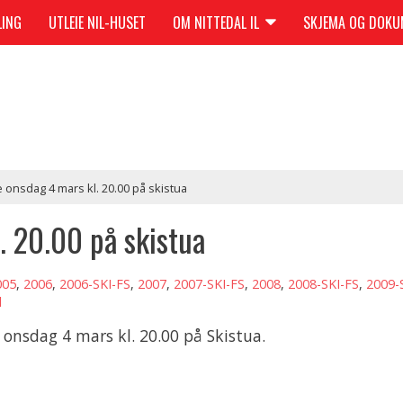
LING
UTLEIE NIL-HUSET
OM NITTEDAL IL
SKJEMA OG DOK
e onsdag 4 mars kl. 20.00 på skistua
. 20.00 på skistua
005
,
2006
,
2006-SKI-FS
,
2007
,
2007-SKI-FS
,
2008
,
2008-SKI-FS
,
2009-
l
onsdag 4 mars kl. 20.00 på Skistua.