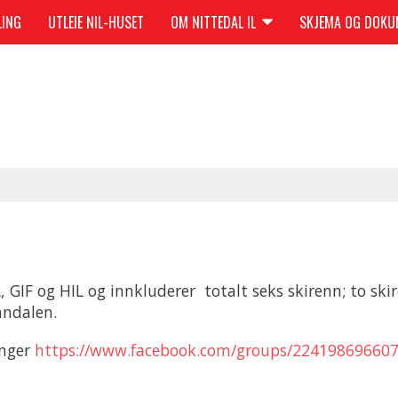
LING
UTLEIE NIL-HUSET
OM NITTEDAL IL
SKJEMA OG DOK
 GIF og HIL og innkluderer totalt seks skirenn; to ski
nndalen.
inger
https://www.facebook.com/groups/22419869660