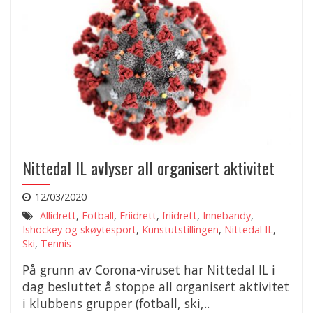
Nittedal IL avlyser all organisert aktivitet
12/03/2020
Allidrett
,
Fotball
,
Friidrett
,
friidrett
,
Innebandy
,
Ishockey og skøytesport
,
Kunstutstillingen
,
Nittedal IL
,
Ski
,
Tennis
På grunn av Corona-viruset har Nittedal IL i
dag besluttet å stoppe all organisert aktivitet
i klubbens grupper (fotball, ski,..