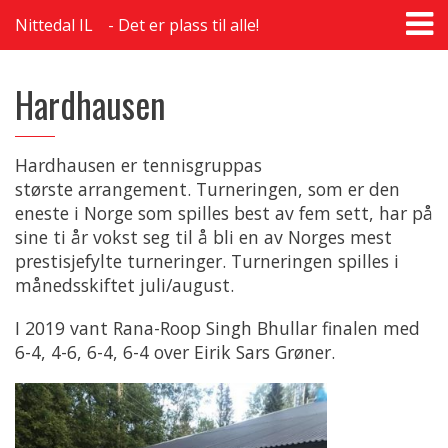
T
Nittedal IL
Det er plass til alle!
na
Hardhausen
Hardhausen er tennisgruppas
største arrangement. Turneringen, som er den
eneste i Norge som spilles best av fem sett, har på
sine ti år vokst seg til å bli en av Norges mest
prestisjefylte turneringer. Turneringen spilles i
månedsskiftet juli/august.
I 2019 vant Rana-Roop Singh Bhullar finalen med
6-4, 4-6, 6-4, 6-4 over Eirik Sars Grøner.