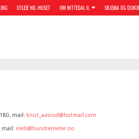
LING
UTLEIE NIL-HUSET
OM NITTEDAL IL
SKJEMA OG DOK
 180, mail:
knut_aasrud@hotmail.com
, mail:
niels@hundremeter.no