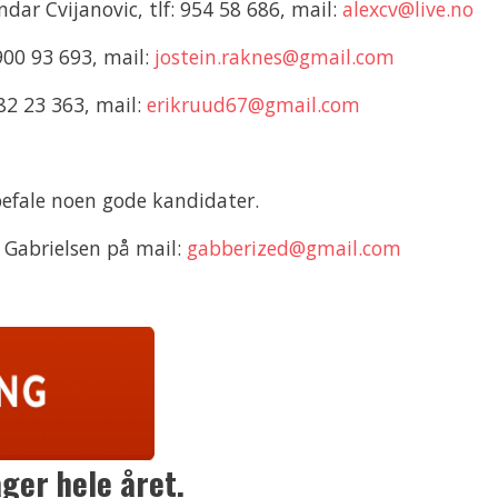
ndar Cvijanovic, tlf: 954 58 686, mail:
alexcv@live.no
 900 93 693, mail:
jostein.raknes@gmail.com
982 23 363, mail:
erikruud67@gmail.com
nbefale noen gode kandidater.
 Gabrielsen på mail:
gabberized@gmail.com
ger hele året.