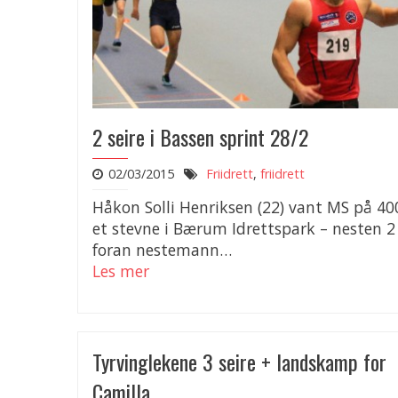
2 seire i Bassen sprint 28/2
02/03/2015
Friidrett
,
friidrett
Håkon Solli Henriksen (22) vant MS på 40
et stevne i Bærum Idrettspark – nesten 2
foran nestemann…
Les mer
Tyrvinglekene 3 seire + landskamp for
Camilla