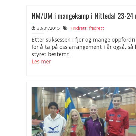
NM/UM i mangekamp i Nittedal 23-24 
30/01/2015
Friidrett
,
friidrett
Etter suksessen i fjor og mange oppfordr
for å ta på oss arrangement i år også, så 
styret bestemt..
Les mer