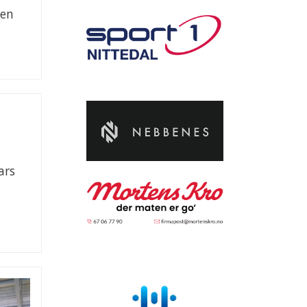
gen
ars