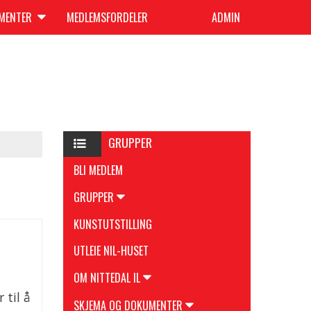
UMENTER
MEDLEMSFORDELER
ADMIN
GRUPPER
BLI MEDLEM
GRUPPER
KUNSTUTSTILLING
UTLEIE NIL-HUSET
OM NITTEDAL IL
 til å
SKJEMA OG DOKUMENTER