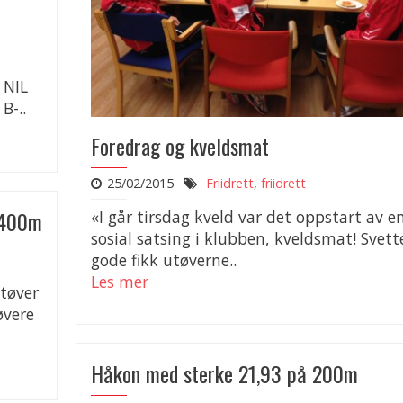
 NIL
B-..
Foredrag og kveldsmat
25/02/2015
Friidrett
,
friidrett
å 400m
«I går tirsdag kveld var det oppstart av e
sosial satsing i klubben, kveldsmat! Svett
gode fikk utøverne..
Les mer
utøver
øvere
Håkon med sterke 21,93 på 200m