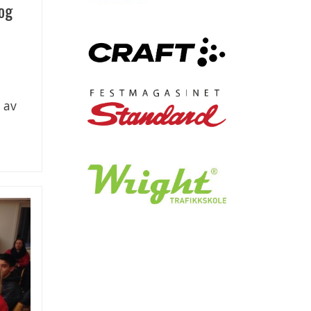
og
 av