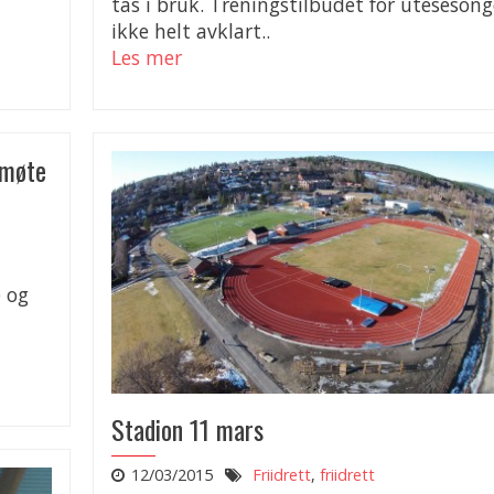
tas i bruk. Treningstilbudet for utesesong
ikke helt avklart..
Les mer
smøte
 og
Stadion 11 mars
12/03/2015
Friidrett
,
friidrett