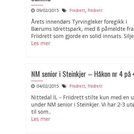
09/02/2015
Friidrett
,
friidrett
Årets innendørs Tyrvingleker foregikk i
Bærums Idrettspark, med 8 påmeldte fra
Friidrett som gjorde en solid innsats. Silje 
Les mer
NM senior i Steinkjer – Håkon nr 4 p
04/02/2015
Friidrett
,
friidrett
Nittedal IL – Friidrett stilte kun med en 
under NM senior i Steinkjer. Vi har 2-3 ut
til som..
Les mer