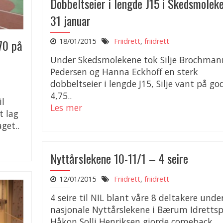
Dobbeltseier i lengde J15 i Skedsmolek
31 januar
70 på
18/01/2015
Friidrett
,
friidrett
Under Skedsmolekene tok Silje Brochman
Pedersen og Hanna Eckhoff en sterk
dobbeltseier i lengde J15, Silje vant på go
4,75..
il
Les mer
t lag
get..
Nyttårslekene 10-11/1 – 4 seire
12/01/2015
Friidrett
,
friidrett
4 seire til NIL blant våre 8 deltakere unde
nasjonale Nyttårslekene i Bærum Idrettsp
Håkon Solli Henriksen gjorde comeback..