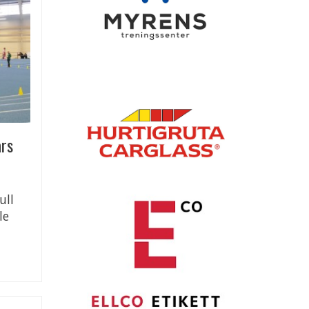
ars
ull
le