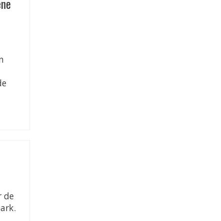
ene
n
de
r de
ark.