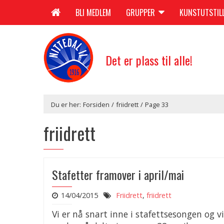
BLI MEDLEM
GRUPPER
KUNSTUTSTIL
Det er plass til alle!
Du er her:
Forsiden
/
friidrett
/
Page 33
friidrett
Stafetter framover i april/mai
14/04/2015
Friidrett
,
friidrett
Vi er nå snart inne i stafettsesongen og vi