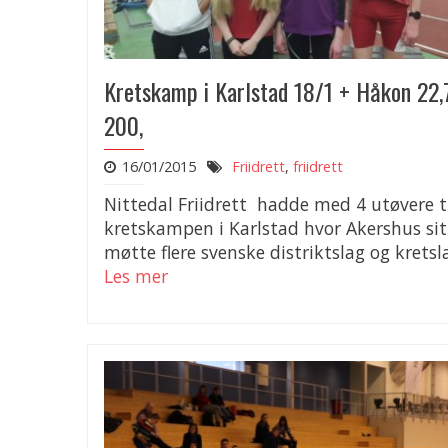
Kretskamp i Karlstad 18/1 + Håkon 22,
200,
16/01/2015
Friidrett
,
friidrett
Nittedal Friidrett hadde med 4 utøvere t
kretskampen i Karlstad hvor Akershus sit
møtte flere svenske distriktslag og kretsla
Les mer