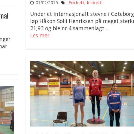
01/02/2015
Friidrett
,
friidrett
mai
Under et internasjonalt stevne i Gøteborg
løp Håkon Solli Henriksen på meget sterk
21,93 og ble nr 4 sammenlagt…
Les mer
inger
har