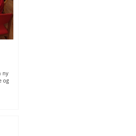
n ny
e og