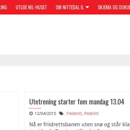
LING
UTLEIE NIL-HUSET
OM NITTEDAL IL
SKJEMA OG DOK
Utetrening starter fom mandag 13.04
12/04/2015
Friidrett
,
friidrett
Nå er friidrettsbanen uten snø og står klar