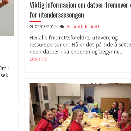
Viktig informasjon om datoer fremover 
for utendørssesongen
02/03/2015
Friidrett
,
friidrett
Hei alle friidrettsforeldre, utøvere og
ressurspersoner. Nå er det på tide å sette
noen datoer i kalenderen og begynne..
Les mer
0m i
 sek