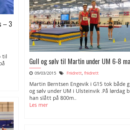
s – 3
 til
Gull og sølv til Martin under UM 6-8 m
på
09/03/2015
Friidrett
,
friidrett
Martin Berntsen Engevik i G15 tok både g
og sølv under UM i Ulsteinvik .På lørdag b
han slått på 800m..
Les mer