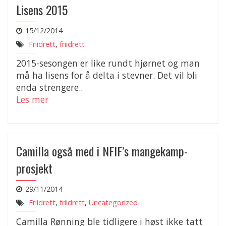
Lisens 2015
15/12/2014
Friidrett
,
friidrett
2015-sesongen er like rundt hjørnet og man
må ha lisens for å delta i stevner. Det vil bli
enda strengere..
Les mer
Camilla også med i NFIF’s mangekamp-
prosjekt
29/11/2014
Friidrett
,
friidrett
,
Uncategorized
Camilla Rønning ble tidligere i høst ikke tatt