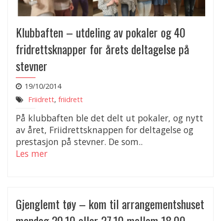
Klubbaften – utdeling av pokaler og 40
fridrettsknapper for årets deltagelse på
stevner
19/10/2014
Friidrett
,
friidrett
På klubbaften ble det delt ut pokaler, og nytt
av året, Friidrettsknappen for deltagelse og
prestasjon på stevner. De som..
Les mer
Gjenglemt tøy – kom til arrangementshuset
mandag 20.10 eller 27.10 mellom 18.00-