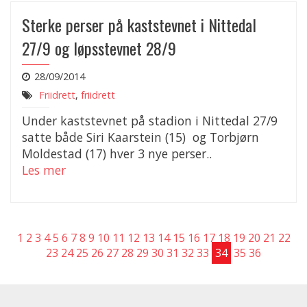
Sterke perser på kaststevnet i Nittedal
27/9 og løpsstevnet 28/9
28/09/2014
Friidrett
,
friidrett
Under kaststevnet på stadion i Nittedal 27/9
satte både Siri Kaarstein (15) og Torbjørn
Moldestad (17) hver 3 nye perser..
Les mer
1
2
3
4
5
6
7
8
9
10
11
12
13
14
15
16
17
18
19
20
21
22
23
24
25
26
27
28
29
30
31
32
33
34
35
36