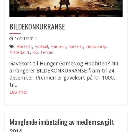
BILDEKONKURRANSE
16/11/2014
Allidrett
,
Fotball
,
Friidrett
,
friidrett
,
Innebandy
,
Nittedal IL
,
Ski
,
Tennis
Gavekort til Hunger Games og Hobbiten? NIL
arrangerer BILDEKONKURRANSE fram til 24.
desember. Premien er gavekort på kr. 1000,-
til..
Les mer
Manglende innbetaling av medlemsavgift
2014