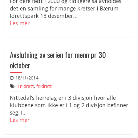
For dere født i 2000 og tidligere så avholdes
det en samling for mange kretser i Bærum
Idrettspark 13 desember…
Les mer
Avslutning av serien for menn pr 30
oktober
18/11/2014
Friidrett
,
friidrett
Nittedal’s herrelag er i 3 divisjon hvor alle
klubbene som ikke er i 1 og 2 divisjon befinner
seg. I..
Les mer