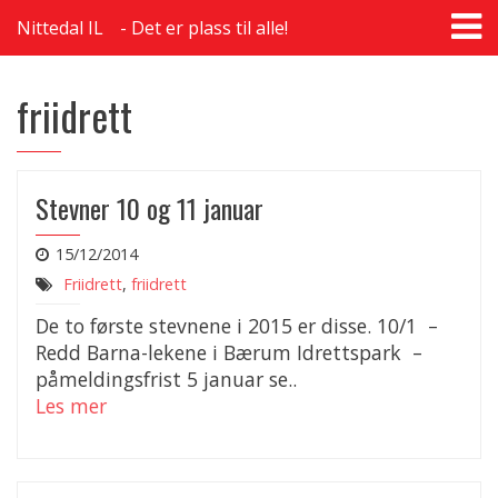
T
Nittedal IL
Det er plass til alle!
na
friidrett
Stevner 10 og 11 januar
15/12/2014
Friidrett
,
friidrett
De to første stevnene i 2015 er disse. 10/1 –
Redd Barna-lekene i Bærum Idrettspark –
påmeldingsfrist 5 januar se..
Les mer