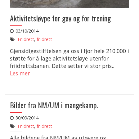
Aktivitetsløype for gøy og for trening
03/10/2014
Friidrett
,
friidrett
Gjensidigestilftelsen ga oss i fjor hele 210.000 i
støtte for å lage aktivitetsløye utenfor
friidrettsbanen. Dette setter vi stor pris..
Les mer
Bilder fra NM/UM i mangekamp.
30/09/2014
Friidrett
,
friidrett
Alle bildene fra NM/UM av utøvere og