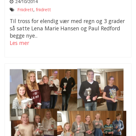
24/10/2014
Friidrett
,
friidrett
Til tross for elendig vær med regn og 3 grader
så satte Lena Marie Hansen og Paul Redford
begge nye..
Les mer