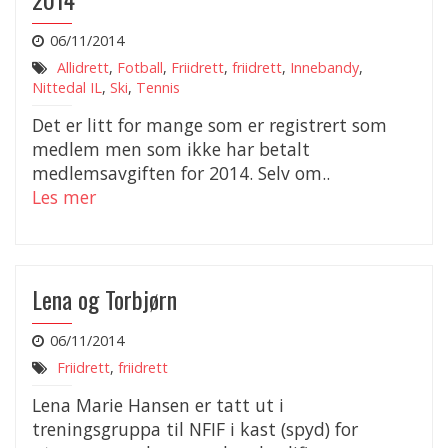
06/11/2014
Allidrett
,
Fotball
,
Friidrett
,
friidrett
,
Innebandy
,
Nittedal IL
,
Ski
,
Tennis
Det er litt for mange som er registrert som
medlem men som ikke har betalt
medlemsavgiften for 2014. Selv om..
Les mer
Lena og Torbjørn
06/11/2014
Friidrett
,
friidrett
Lena Marie Hansen er tatt ut i
treningsgruppa til NFIF i kast (spyd) for