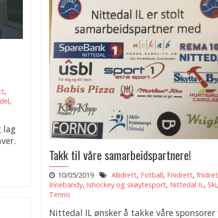
tt
,
del
,
 lag
ver.
Takk til våre samarbeidspartnere!
10/05/2019
Allidrett
,
Fotball
,
Friidrett
,
friidre
Innebandy
,
Ishockey og skøytesport
,
Nittedal IL
,
Ski
Tennis
Nittedal IL ønsker å takke våre sponsorer 