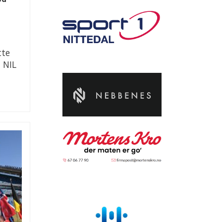
tte
i NIL