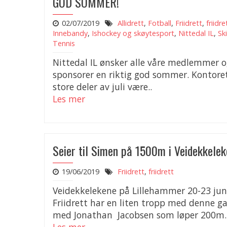
GOD SOMMER!
02/07/2019
Allidrett
,
Fotball
,
Friidrett
,
friidre
Innebandy
,
Ishockey og skøytesport
,
Nittedal IL
,
Ski
Tennis
Nittedal IL ønsker alle våre medlemmer 
sponsorer en riktig god sommer. Kontoret 
store deler av juli være..
Les mer
Seier til Simen på 1500m i Veidekkele
19/06/2019
Friidrett
,
friidrett
Veidekkelekene på Lillehammer 20-23 jun
Friidrett har en liten tropp med denne g
med Jonathan Jacobsen som løper 200m.