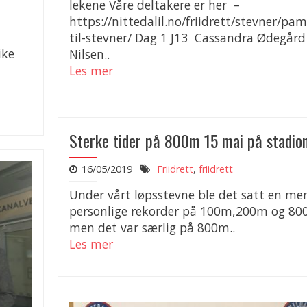
lekene Våre deltakere er her –
https://nittedalil.no/friidrett/stevner/pam
til-stevner/ Dag 1 J13 Cassandra Ødegård
ike
Nilsen..
Les mer
Sterke tider på 800m 15 mai på stadio
16/05/2019
Friidrett
,
friidrett
Under vårt løpsstevne ble det satt en m
personlige rekorder på 100m,200m og 8
men det var særlig på 800m..
Les mer