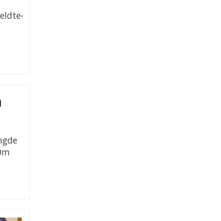
eldte-
n
engde
00m