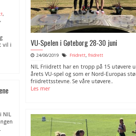
tt
,
,
og
VU-Spelen i Gøteborg 28-30 juni
vil i
24/06/2019
Friidrett
,
friidrett
NIL Friidrett har en tropp på 15 utøvere 
årets VU-spel og som er Nord-Europas stø
friidrettsstevne. Se våre utøvere..
kene
Les mer
i NIL
angen
.