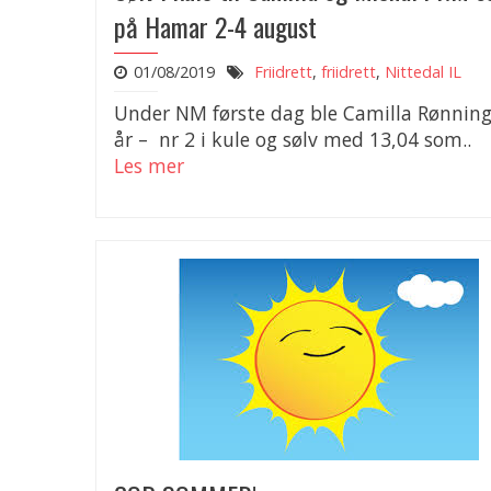
på Hamar 2-4 august
01/08/2019
Friidrett
,
friidrett
,
Nittedal IL
Under NM første dag ble Camilla Rønning
år – nr 2 i kule og sølv med 13,04 som..
Les mer