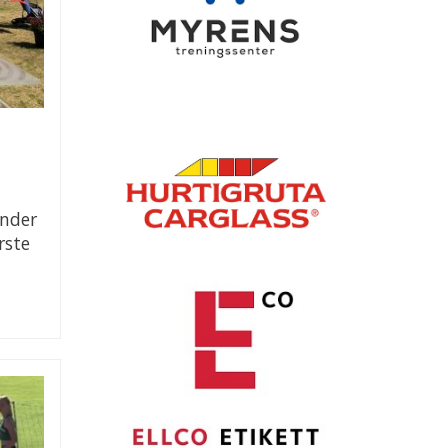
under
rste