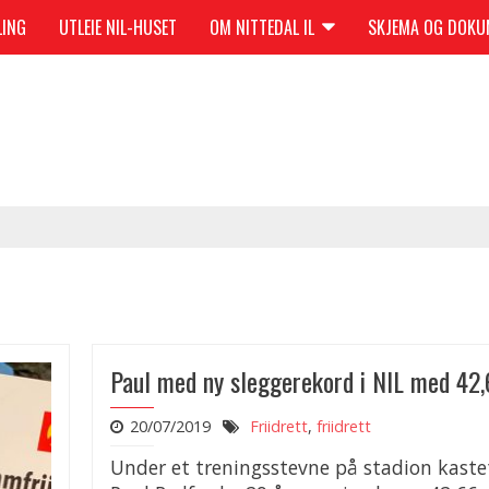
LING
UTLEIE NIL-HUSET
OM NITTEDAL IL
SKJEMA OG DOK
Paul med ny sleggerekord i NIL med 42
20/07/2019
Friidrett
,
friidrett
Under et treningsstevne på stadion kaste