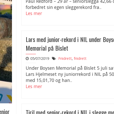
Paul Redford – 29 år – seniorslegga 42,66 
forbedret sin egen sleggerekord fra..
Les mer
Lars med junior-rekord i NIL under Boys
Memorial på Bislet
05/07/2019
Friidrett
,
friidrett
Under Boysen Memorial på Bislet 5 juli sa
Lars Hjelmeset ny juniorrekord i NIL på 
med 15,01,70 og han..
Les mer
enior
Tiril med senior-rekord i NIL i slegge m