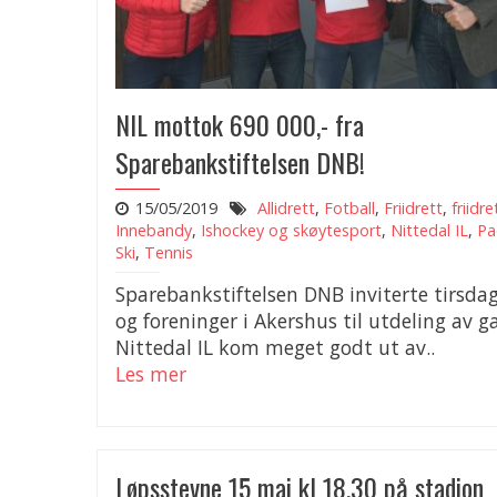
NIL mottok 690 000,- fra
Sparebankstiftelsen DNB!
15/05/2019
Allidrett
,
Fotball
,
Friidrett
,
friidre
Innebandy
,
Ishockey og skøytesport
,
Nittedal IL
,
Pa
Ski
,
Tennis
Sparebankstiftelsen DNB inviterte tirsdag
og foreninger i Akershus til utdeling av ga
Nittedal IL kom meget godt ut av..
Les mer
Løpsstevne 15 mai kl 18.30 på stadion