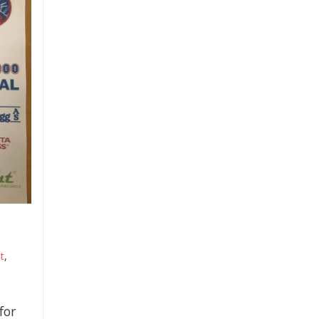
tt
,
,
for