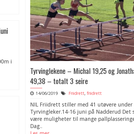
uni
00m i
Tyrvinglekene – Michal 19,25 og Jonath
49,38 – totalt 3 seire
14/06/2019
Friidrett
,
friidrett
NIL Friidrett stiller med 41 utøvere under
Tyrvingleker.14-16 juni på Nadderud Det 
være muligheter til mange pallplassering
Dag..
Les mer