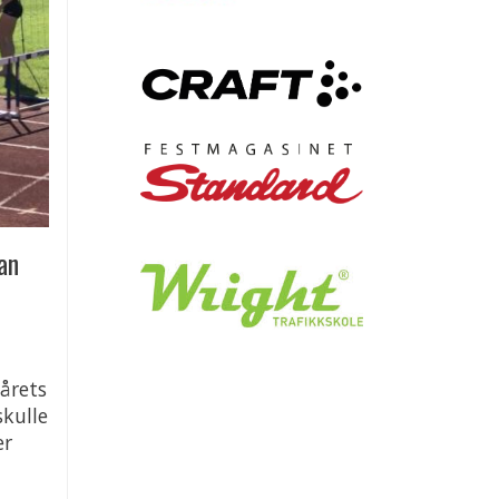
an
 årets
skulle
er