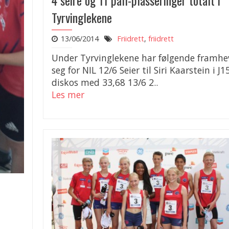
4 seire og 11 pall-plasseringer totalt i
Tyrvinglekene
13/06/2014
Friidrett
,
friidrett
Under Tyrvinglekene har følgende framhe
seg for NIL 12/6 Seier til Siri Kaarstein i J1
diskos med 33,68 13/6 2..
Les mer