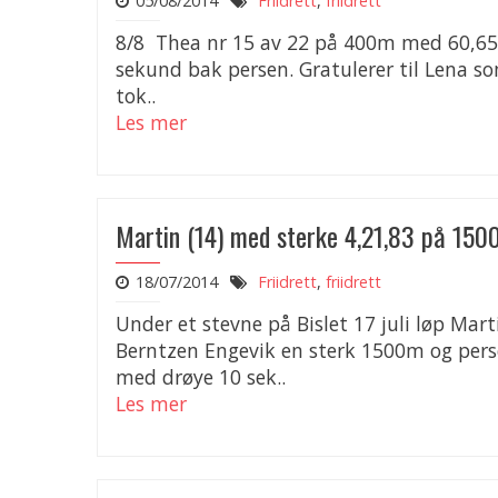
05/08/2014
Friidrett
,
friidrett
8/8 Thea nr 15 av 22 på 400m med 60,65 
sekund bak persen. Gratulerer til Lena s
tok..
Les mer
Martin (14) med sterke 4,21,83 på 15
18/07/2014
Friidrett
,
friidrett
Under et stevne på Bislet 17 juli løp Mart
Berntzen Engevik en sterk 1500m og pers
med drøye 10 sek..
Les mer