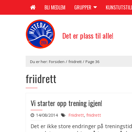
BLI MEDLEM
GRUPPER
KUNSTUTSTIL
Det er plass til alle!
Du er her:
Forsiden
/
friidrett
/
Page 36
friidrett
Vi starter opp trening igjen!
14/08/2014
Friidrett
,
friidrett
Det er ikke store endringer på treningsti