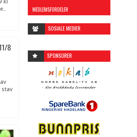
 kl
e..
MEDLEMSFORDELER
SOSIALE MEDIER
11/8
SPONSORER
tav
d stav