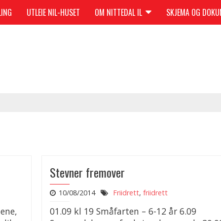
LING
UTLEIE NIL-HUSET
OM NITTEDAL IL
SKJEMA OG DOK
Stevner fremover
10/08/2014
Friidrett
,
friidrett
dene,
01.09 kl 19 Småfarten – 6-12 år 6.09