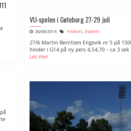
J11
VU-spelen i Gøteborg 27-29 juli
te
28/06/2014
Friidrett
,
friidrett
27/6 Martin Berntsen Engevik nr 5 på 15
hinder i G14 på ny pers 4,54,70 – ca 3 sek 
Les mer
 på
ste