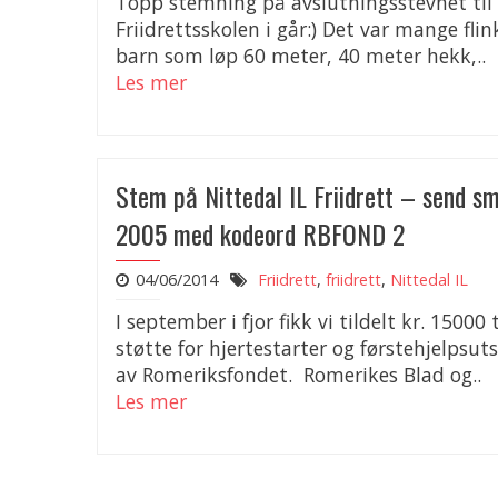
Topp stemning på avslutningsstevnet til
Friidrettsskolen i går:) Det var mange flin
barn som løp 60 meter, 40 meter hekk,..
Les mer
Stem på Nittedal IL Friidrett – send sm
2005 med kodeord RBFOND 2
04/06/2014
Friidrett
,
friidrett
,
Nittedal IL
I september i fjor fikk vi tildelt kr. 15000 t
støtte for hjertestarter og førstehjelpsuts
av Romeriksfondet. Romerikes Blad og..
Les mer