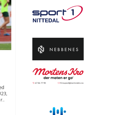
ed
U23,
r..