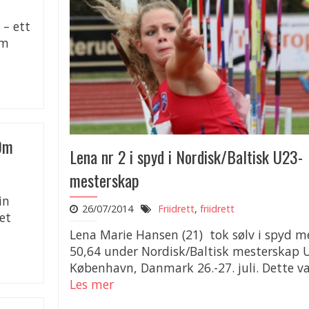
– ett
om
00m
Lena nr 2 i spyd i Nordisk/Baltisk U23-
mesterskap
in
26/07/2014
Friidrett
,
friidrett
et
Lena Marie Hansen (21) tok sølv i spyd m
50,64 under Nordisk/Baltisk mesterskap 
København, Danmark 26.-27. juli. Dette va
Les mer