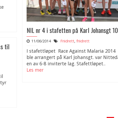
ke
NIL nr 4 i stafetten på Karl Johansgt 10
11/06/2014
Friidrett
,
friidrett
s til
I stafettløpet Race Against Malaria 201
ble arrangert på Karl Johansgt. var Nitteda
en av 6-8 inviterte lag. Stafettløpet..
Les mer
il
tyr