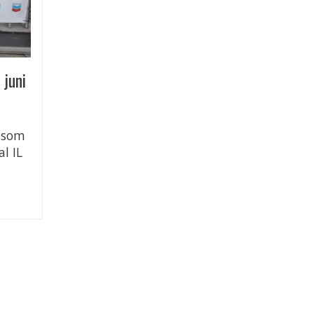
 juni
4 som
l IL