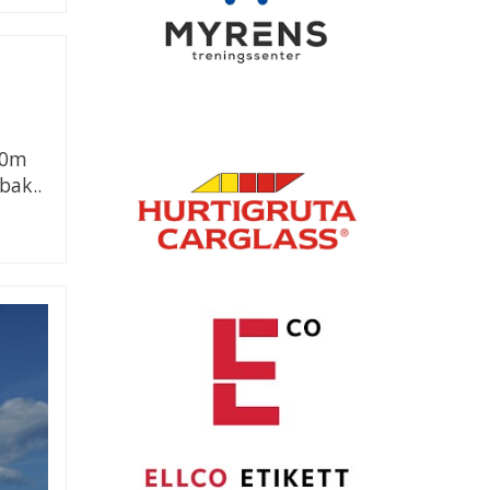
00m
bak..