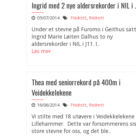
Ingrid med 2 nye aldersrekorder i NIL i 
05/07/2014
Friidrett
,
friidrett
Under et stevne på Furomo i Geithus sat
Ingrid Marie Løiten Dalhus to ny
aldersrekorder i NIL i J11. I..
Les mer
Thea med seniorrekord på 400m i
Veidekkelekene
16/06/2014
Friidrett
,
friidrett
Vi stilte med 18 utøvere i Veidekkelekene
Lillehammer. Dette var forsommerens si
store stevne for oss, og det ble..