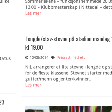
ulike
Sommerlekene – funksjonshemmede 20.09
13.00 – Klubbmesterskap i Nittedal – dett
Les mer
Lengde/stav-stevne på stadion mandag 
kl 19.00
10/08/2014
Friidrett
,
friidrett
status
NIL arrangerer et lite stevne i lengde og s
for de fleste klassene. Stevnet starter me
gutter/menn og jenter/kvinner..
Les mer
U23