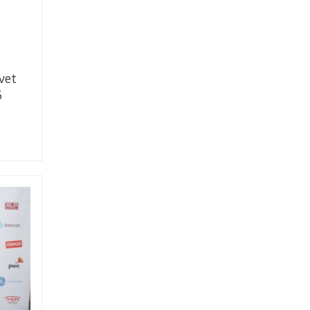
vet
5