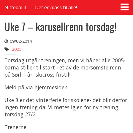
T
Nittedal IL
Det er plass til alle!
na
Uke 7 – karusellrenn torsdag!
09/02/2014
2005
Torsdag utgår treningen, men vi håper alle 2005-
barna stiller til start i et av de morsomste renn
på Sørli i år- skicross fristil!
Meld på via hjemmesiden.
Uke 8 er det vinterferie for skolene- det blir derfor
ingen trening da. Vi møtes igjen for ny trening
torsdag 27/2.
Trenerne