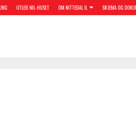
LING
UTLEIE NIL-HUSET
OM NITTEDAL IL
SKJEMA OG DOK