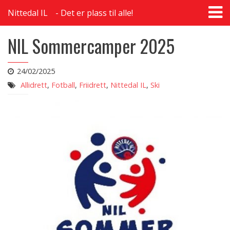
T
Nittedal IL
Det er plass til alle!
na
NIL Sommercamper 2025
24/02/2025
Allidrett
,
Fotball
,
Friidrett
,
Nittedal IL
,
Ski