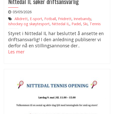
Nittedal IL søker driftsansvarlig
05/05/2026
Allidrett
,
E-sport
,
Fotball
,
Friidrett
,
Innebandy
,
Ishockey og skøytesport
,
Nittedal IL
,
Padel
,
Ski
,
Tennis
Styret i Nittedal IL har besluttet å ansette en
driftsansvarlig! I den anledning publiserer vi
derfor nå en stillingsannonse der..
Les mer