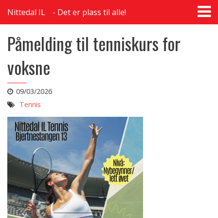
T
Nittedal IL
Det er plass til alle!
na
Påmelding til tenniskurs for
voksne
09/03/2026
Tennis