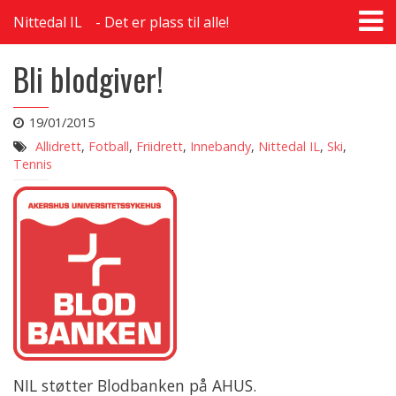
T
Nittedal IL
Det er plass til alle!
na
Bli blodgiver!
19/01/2015
Allidrett
,
Fotball
,
Friidrett
,
Innebandy
,
Nittedal IL
,
Ski
,
Tennis
NIL støtter Blodbanken på AHUS.