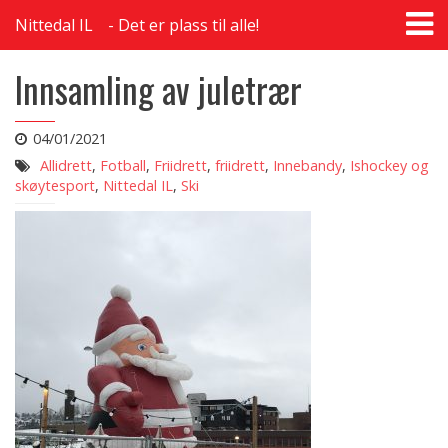
T
Nittedal IL
Det er plass til alle!
na
Innsamling av juletrær
04/01/2021
Allidrett
,
Fotball
,
Friidrett
,
friidrett
,
Innebandy
,
Ishockey og
skøytesport
,
Nittedal IL
,
Ski