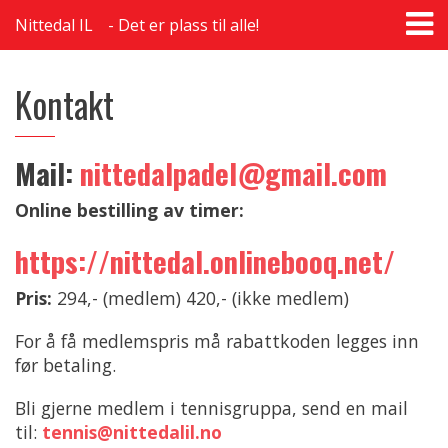
T
Nittedal IL
Det er plass til alle!
na
Kontakt
Mail:
nittedalpadel@gmail.com
Online bestilling av timer:
https://nittedal.onlinebooq.net/
Pris:
294,- (medlem) 420,- (ikke medlem)
For å få medlemspris må rabattkoden legges inn
før betaling.
Bli gjerne medlem i tennisgruppa, send en mail
til:
tennis@nittedalil.no