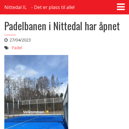
T
Nittedal IL
Det er plass til alle!
na
Padelbanen i Nittedal har åpnet
27/04/2023
Padel