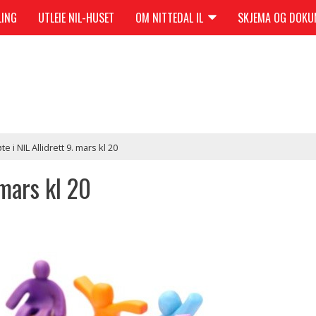
LING
UTLEIE NIL-HUSET
OM NITTEDAL IL
SKJEMA OG DOK
te i NIL Allidrett 9. mars kl 20
 mars kl 20