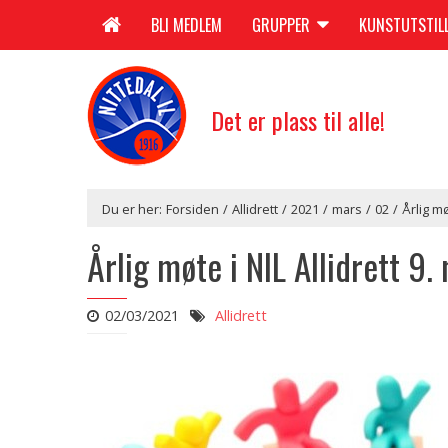
BLI MEDLEM
GRUPPER
KUNSTUTSTIL
Det er plass til alle!
Du er her:
Forsiden
/
Allidrett
/
2021
/
mars
/
02
/
Årlig mø
Årlig møte i NIL Allidrett 9.
02/03/2021
Allidrett