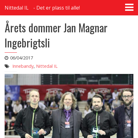
T
Nittedal IL
Det er plass til alle!
na
Årets dommer Jan Magnar
Ingebrigtsli
06/04/2017
Innebandy
,
Nittedal IL