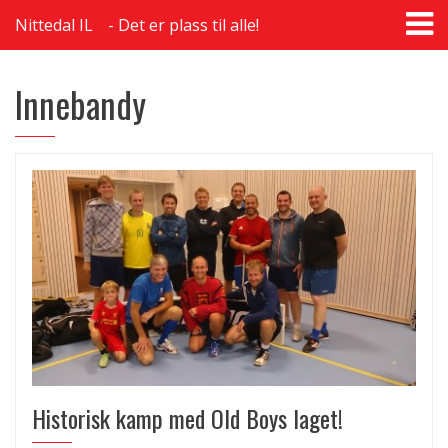
T
Nittedal IL
Det er plass til alle!
na
Innebandy
Historisk kamp med Old Boys laget!