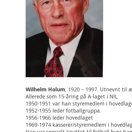
Wilhelm Holum
, 1920 – 1997. Utnevnt til
Allerede som 15-åring på A-laget i NIL
1950-1951 var han styremedlem i hovedlag
1952-1955 leder fotballgruppa.
1956-1966 leder hovedlaget
1969-1974 kasserer/styremedlem i hovedla
Han var spesielt knyttet til fotball hvor han