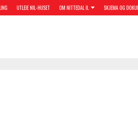
LING
UTLEIE NIL-HUSET
OM NITTEDAL IL
SKJEMA OG DOK