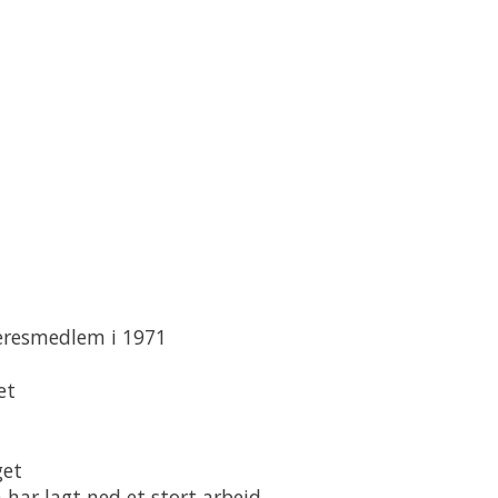
 æresmedlem i 1971
et
get
 har lagt ned et stort arbeid.