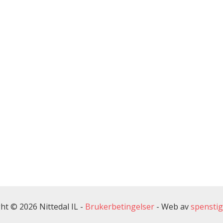
ht © 2026 Nittedal IL -
Brukerbetingelser
-
Web av
spensti