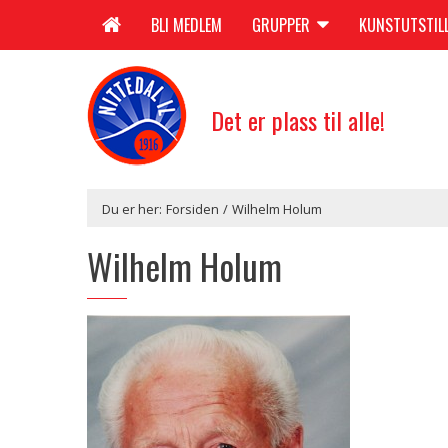
BLI MEDLEM
GRUPPER
KUNSTUTSTIL
Det er plass til alle!
Du er her:
Forsiden
/
Wilhelm Holum
Wilhelm Holum