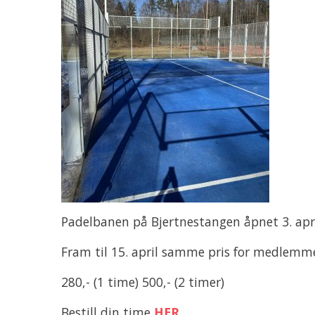
Padelbanen på Bjertnestangen åpnet 3. apri
Fram til 15. april samme pris for medlem
280,- (1 time) 500,- (2 timer)
Bestill din time
HER