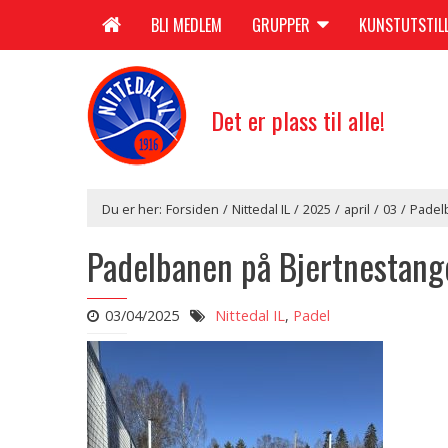
BLI MEDLEM
GRUPPER
KUNSTUTSTIL
Det er plass til alle!
Du er her:
Forsiden
/
Nittedal IL
/
2025
/
april
/
03
/
Padelb
Padelbanen på Bjertnestange
03/04/2025
Nittedal IL
,
Padel