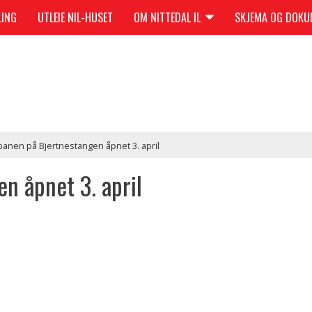
LING
UTLEIE NIL-HUSET
OM NITTEDAL IL
SKJEMA OG DOK
anen på Bjertnestangen åpnet 3. april
n åpnet 3. april