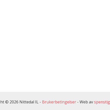
ht © 2026 Nittedal IL -
Brukerbetingelser
-
Web av
spensti