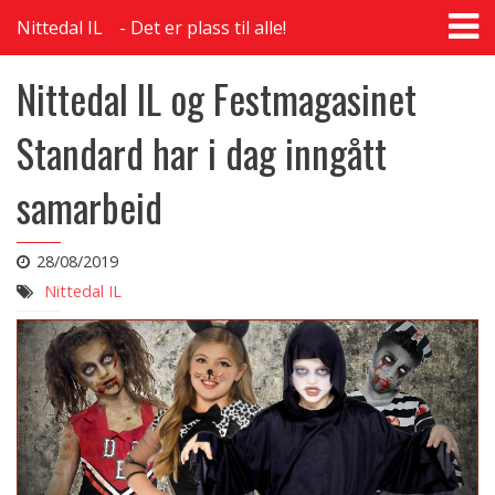
T
Nittedal IL
Det er plass til alle!
na
Nittedal IL og Festmagasinet
Standard har i dag inngått
samarbeid
28/08/2019
Nittedal IL