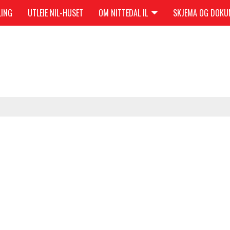
LING
UTLEIE NIL-HUSET
OM NITTEDAL IL
SKJEMA OG DOK