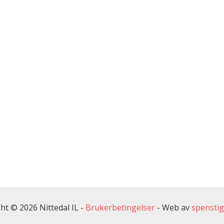
ht © 2026 Nittedal IL -
Brukerbetingelser
-
Web av
spensti