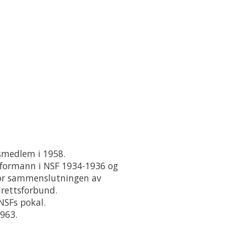
esmedlem i 1958.
eformann i NSF 1934-1936 og
or sammenslutningen av
drettsforbund.
NSFs pokal.
1963.